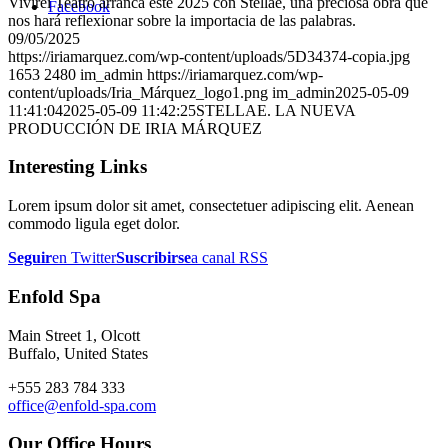
Vivirei Teatro arranca este 2025 con Stellae, una preciosa obra que
Facebook
nos hará reflexionar sobre la importacia de las palabras.
09/05/2025
https://iriamarquez.com/wp-content/uploads/5D34374-copia.jpg
1653
2480
im_admin
https://iriamarquez.com/wp-
content/uploads/Iria_Márquez_logo1.png
im_admin
2025-05-09
11:41:04
2025-05-09 11:42:25
STELLAE. LA NUEVA
PRODUCCIÓN DE IRIA MÁRQUEZ
Interesting Links
Lorem ipsum dolor sit amet, consectetuer adipiscing elit. Aenean
commodo ligula eget dolor.
Seguir
en Twitter
Suscribirse
a canal RSS
Enfold Spa
Main Street 1, Olcott
Buffalo, United States
+555 283 784 333
office@enfold-spa.com
Our Office Hours