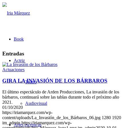
Book
Entradas
Actriz
Actuaciones
GIRA LA INVASIÓN DE LOS BÁRBAROS
Teatro
El último espectáculo de Arden Producciones, La invasión de los
bárbaros, continuará sobre las tablas durante todo el próximo año
2021.
Audiovisual
01/10/2020
https://iriamarquez.com/wp-
content/uploads/La_Invasión_de_los_Bárbaros_06.jpg
1280
1920
im_admin
https://iriamarquez.com/wp-
Artes escénicas
content/uploads/Iria_Márquez_logo1.png
im_admin
2020-10-01