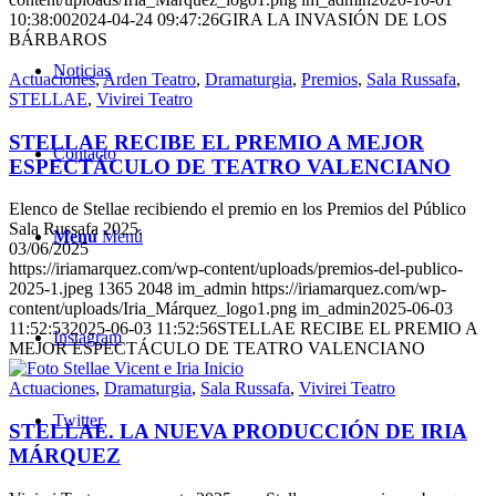
10:38:00
2024-04-24 09:47:26
GIRA LA INVASIÓN DE LOS
BÁRBAROS
Noticias
Actuaciones
,
Arden Teatro
,
Dramaturgia
,
Premios
,
Sala Russafa
,
STELLAE
,
Vivirei Teatro
STELLAE RECIBE EL PREMIO A MEJOR
Contacto
ESPECTÁCULO DE TEATRO VALENCIANO
Elenco de Stellae recibiendo el premio en los Premios del Público
Sala Russafa 2025.
Menú
Menú
03/06/2025
https://iriamarquez.com/wp-content/uploads/premios-del-publico-
2025-1.jpeg
1365
2048
im_admin
https://iriamarquez.com/wp-
content/uploads/Iria_Márquez_logo1.png
im_admin
2025-06-03
11:52:53
2025-06-03 11:52:56
STELLAE RECIBE EL PREMIO A
Instagram
MEJOR ESPECTÁCULO DE TEATRO VALENCIANO
Actuaciones
,
Dramaturgia
,
Sala Russafa
,
Vivirei Teatro
Twitter
STELLAE. LA NUEVA PRODUCCIÓN DE IRIA
MÁRQUEZ